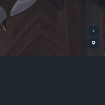
关闭
日落
暗化
灰度