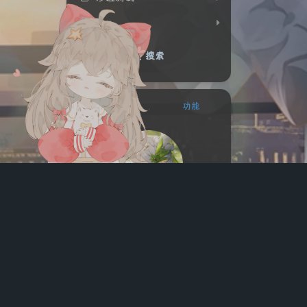
hvv
搜索
站点概览
功能
星雨
痴迷于安全技术的小白帽
205
43
46
文章
分类
标签