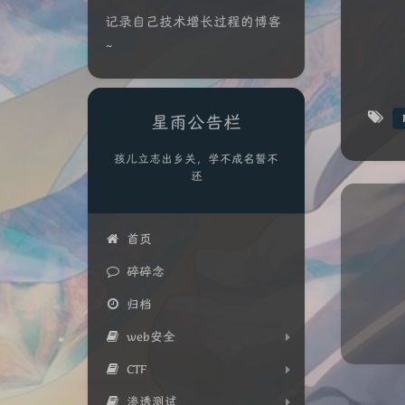
记录自己技术增长过程的博客
~
星雨公告栏
孩儿立志出乡关，学不成名誓不
还
首页
碎碎念
归档
web安全
CTF
渗透测试