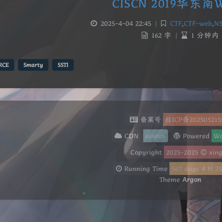
CISCN 2019华东南W
2025-4-04 22:45
|
CTF
,
CTF-web
,
N
162 字
|
1 分钟内
RCE
Smarty
SSTI
备案号
桂ICP备20250521
CDN
aliyun
Powered
Wo
Copyright
2025-2025
xin
Running Time
567
days
4
H
25
Theme
Argon