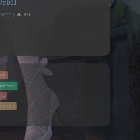
eb11
SSCTF
|
951
55号
rdPress
gyu
M
16
S
夜间模式
Sans Serif
Serif
浅阴影
深阴影