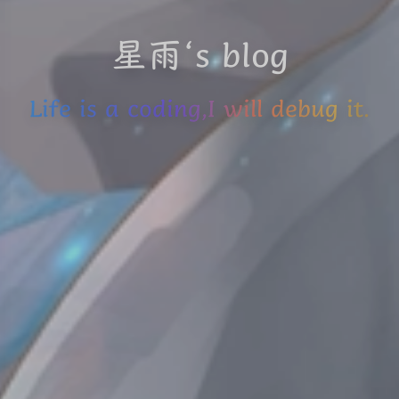
星雨‘s blog
Life is a coding,I will debug it.