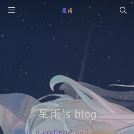
星雨
星雨‘s blog
Life is a coding,I will debug it.