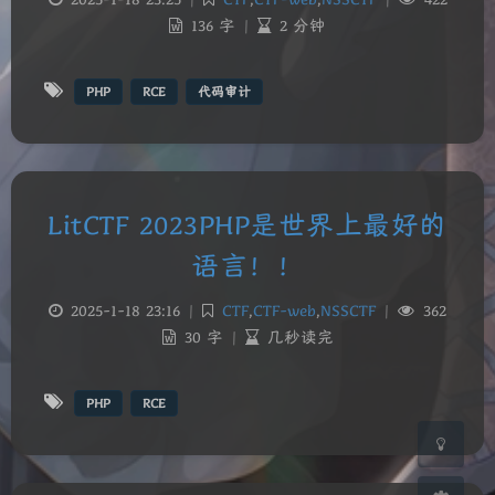
136 字
|
2 分钟
PHP
RCE
代码审计
LitCTF 2023PHP是世界上最好的
夜间模式
语言！！
Sans Serif
Serif
2025-1-18 23:16
|
CTF
,
CTF-web
,
NSSCTF
|
362
30 字
|
几秒读完
浅阴影
深阴影
PHP
RCE
关闭
日落
暗化
灰度