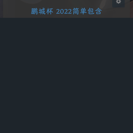
鹏城杯 2022简单包含
2025-1-18 22:38
|
CTF
,
CTF-web
,
NSSCTF
|
384
194 字
|
2 分钟
PHP
PHP伪协议
文件包含
备案号
桂ICP备2025052155号
CDN
aliyun
Powered
WordPress
Copyright
2025-2025
xingyu
Running Time
568
days
6
H
32
M
4
S
Theme
Argon