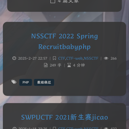
4 篇文章
NSSCTF 2022 Spring
Recruitbabyphp
2025-2-27 22:57
|
CTF
,
CTF-web
,
NSSCTF
|
266
249 字
|
4 分钟
PHP
数组绕过
SWPUCTF 2021新生赛jicao
2025-1-18 23:25
|
CTF
,
CTF-web
,
NSSCTF
|
422