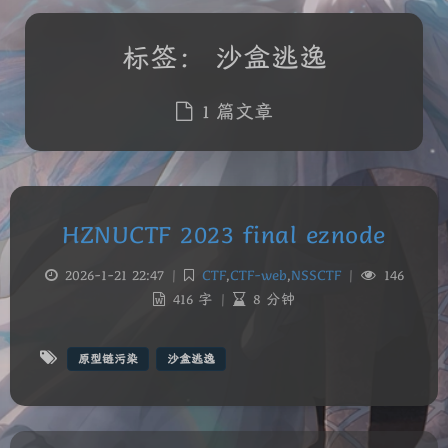
标签：
沙盒逃逸
1 篇文章
HZNUCTF 2023 final eznode
2026-1-21 22:47
|
CTF
,
CTF-web
,
NSSCTF
|
146
416 字
|
8 分钟
夜间模式
Sans Serif
Serif
原型链污染
沙盒逃逸
浅阴影
深阴影