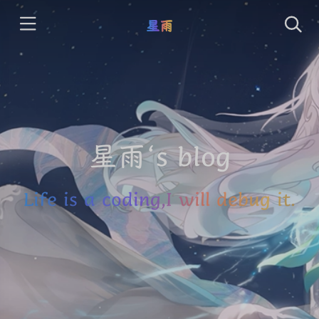
星雨
星雨‘s blog
Life is a coding,I will debug it.