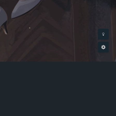
关闭
日落
暗化
灰度