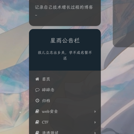
记录自己技术增长过程的博客
~
星雨公告栏
孩儿立志出乡关，学不成名誓不
还
首页
碎碎念
归档
web安全
CTF
渗透测试