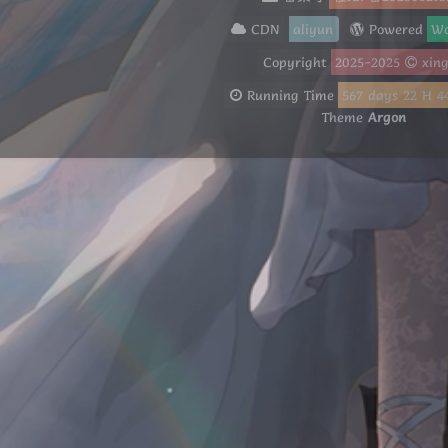
CDN
aliyun
Powered
Wo
Copyright
2025-2025
xin
Running Time
567
days
22
H
4
Theme
Argon