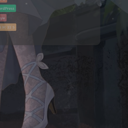
rdPress
gyu
4
M
34
S
夜间模式
Sans Serif
Serif
浅阴影
深阴影