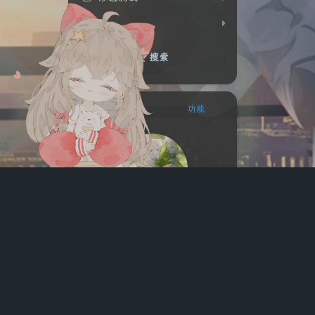
hvv
搜索
站点概览
功能
星雨
痴迷于安全技术的小白帽
205
43
46
文章
分类
标签