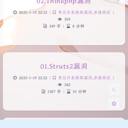
02.Thinkphp漏洞
2025-1-19 22:23
|
常见开发框架漏洞
,
渗透测试
|
359
349 字
|
8 分钟
夜间模式
Sans Serif
Serif
浅阴影
深阴影
01.Struts2漏洞
2025-1-19 22:22
|
常见开发框架漏洞
,
渗透测试
|
关闭
日落
暗化
灰度
342
1387 字
|
10 分钟