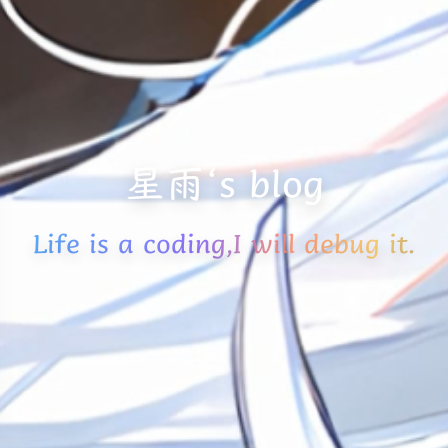
星雨‘s blog
Life is a coding,I will debug it.