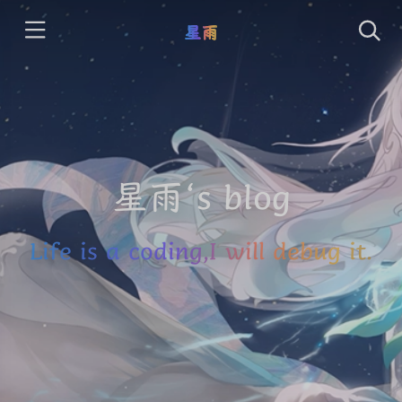
星雨
星雨‘s blog
Life is a coding,I will debug it.