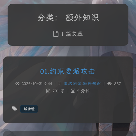
分类：
额外知识
1 篇文章
01.约束委派攻击
2025-10-21 9:44
|
渗透测试
,
额外知识
|
857
701 字
|
5 分钟
夜间模式
Sans Serif
Serif
域渗透
浅阴影
深阴影