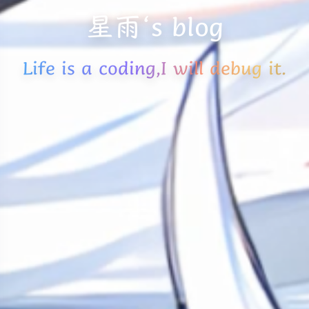
星雨‘s blog
Life is a coding,I will debug it.