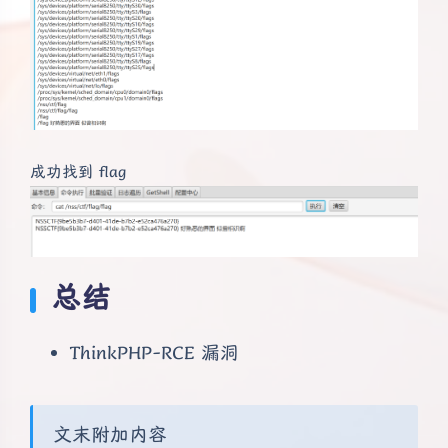
成功找到 flag
总结
夜间模式
Sans Serif
Serif
ThinkPHP-RCE 漏洞
浅阴影
深阴影
文末附加内容
关闭
日落
暗化
灰度